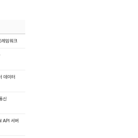
 프레임워크
공
터 데이터
 통신
l API 서버