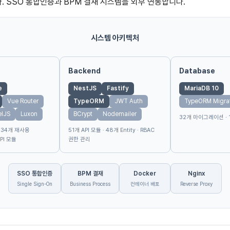
 SSO 통합인증과 BPM 결재 시스템을 외부 연동합니다.
시스템 아키텍처
Backend
Database
e
NestJS
Fastify
MariaDB 10
Vue Router
TypeORM
JWT Auth
TypeORM Migra
elJS
Luxon
BCrypt
Nodemailer
32개 마이그레이션 · 
· 34개 재사용
51개 API 모듈 · 48개 Entity · RBAC
PI 모듈
권한 관리
SSO 통합인증
BPM 결재
Docker
Nginx
Single Sign-On
Business Process
컨테이너 배포
Reverse Proxy