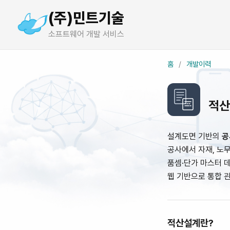
(주)민트기술
소프트웨어 개발 서비스
홈
/
개발이력
적산
설계도면 기반의
공
공사에서 자재, 노
품셈·단가 마스터 
웹 기반으로 통합 
적산설계란?