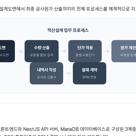
설계도면에서 최종 공사원가 산출까지의 전체 프로세스를 체계적으로 지
적산설계 업무 프로세스
도면
수량 산출
단가 적용
원가 계산
→
→
→
IM 도면
공종별 물량 집계
품셈·시중단가
비목별 집
내역서 작성
결재·계약
→
공사비 산출서
BPM 연동
 프론트엔드와 NestJS API 서버, MariaDB 데이터베이스로 구성된 3계층