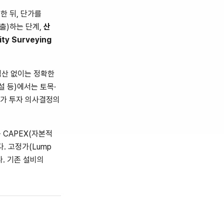
한 뒤, 단가를
출)하는 단계,
산
ity Surveying
적산 없이는 정확한
설 등)에서는 토목·
리가 투자 의사결정의
CAPEX(자본적
. 고정가(Lump
. 기존 설비의