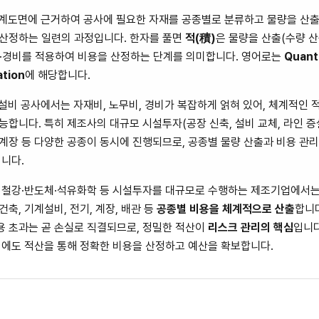
계도면에 근거하여 공사에 필요한 자재를 공종별로 분류하고 물량을 산출
산정하는 일련의 과정입니다. 한자를 풀면
적(積)
은 물량을 산출(수량 산
비·경비를 적용하여 비용을 산정하는 단계를 의미합니다. 영어로는
Quant
ation
에 해당합니다.
설비 공사에서는 자재비, 노무비, 경비가 복잡하게 얽혀 있어, 체계적인 
합니다. 특히 제조사의 대규모 시설투자(공장 신축, 설비 교체, 라인 증
계장 등 다양한 공종이 동시에 진행되므로, 공종별 물량 산출과 비용 관
됩니다.
철강·반도체·석유화학 등 시설투자를 대규모로 수행하는 제조기업에서는 
건축, 기계설비, 전기, 계장, 배관 등
공종별 비용을 체계적으로 산출
합니다
비용 초과는 곧 손실로 직결되므로, 정밀한 적산이
리스크 관리의 핵심
입니다
시에도 적산을 통해 정확한 비용을 산정하고 예산을 확보합니다.