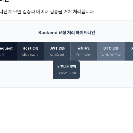
다단계 보안 검증과 데이터 검증을 거쳐 처리됩니다.
Backend 요청 처리 파이프라인
equest
Host 검증
JWT 인증
권한 확인
DTO 검증
ify
Middleware
AuthGuard
Permission
ValidationPipe
비즈니스 로직
Service → DB